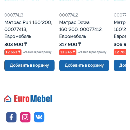
00077413
00077412
0007741
Матрас Puri 160*200,
Матрас Dewa
Матрас
00077413,
160*200, 00077412,
160*20
Евромебель
Евромебель
Евроме
303 900 ₸
317 900 ₸
306 90
12 663 ₸
13 246 ₸
12 788 ₸
×24 мес в рассрочку
×24 мес в рассрочку
Добавить в корзину
Добавить в корзину
Доба