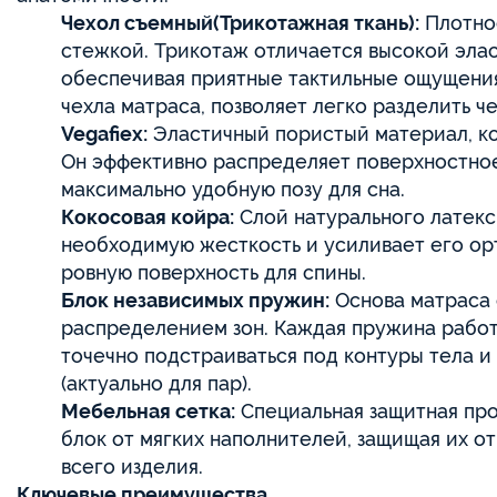
Чехол съемный(Трикотажная ткань):
Плотное
стежкой. Трикотаж отличается высокой эла
обеспечивая приятные тактильные ощущения
чехла матраса, позволяет легко разделить ч
Vegafiex:
Эластичный пористый материал, ко
Он эффективно распределяет поверхностное 
максимально удобную позу для сна.
Кокосовая койра:
Слой натурального латекс
необходимую жесткость и усиливает его ор
ровную поверхность для спины.
Блок независимых пружин:
Основа матраса
распределением зон. Каждая пружина работ
точечно подстраиваться под контуры тела 
(актуально для пар).
Мебельная сетка:
Специальная защитная про
блок от мягких наполнителей, защищая их о
всего изделия.
Ключевые преимущества