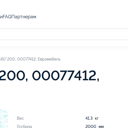
и
FAQ
Партнерам
60*200, 00077412, Евромебель
200, 00077412,
Вес
41.3 кг
Глубина
2000 мм