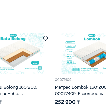
00077409
u Bolong 160*200,
Матрас Lombok 160*200
Евромебель
00077409, Евромебель
₸
252 900 ₸