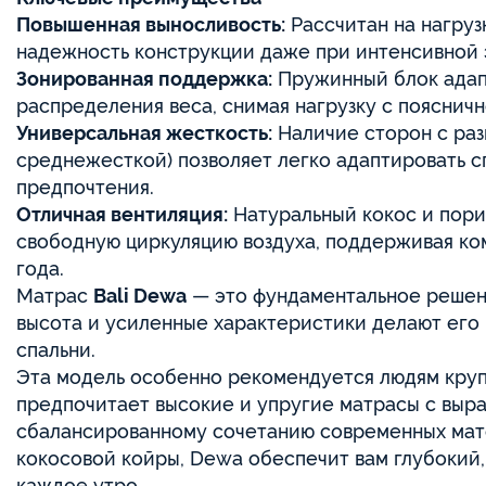
Повышенная выносливость:
Рассчитан на нагрузк
надежность конструкции даже при интенсивной 
Зонированная поддержка:
Пружинный блок адап
распределения веса, снимая нагрузку с поясничн
Универсальная жесткость:
Наличие сторон с раз
среднежесткой) позволяет легко адаптировать с
предпочтения.
Отличная вентиляция:
Натуральный кокос и пори
свободную циркуляцию воздуха, поддерживая ко
года.
Матрас
Bali Dewa
— это фундаментальное решени
высота и усиленные характеристики делают его
спальни.
Эта модель особенно рекомендуется людям крупн
предпочитает высокие и упругие матрасы с выр
сбалансированному сочетанию современных мат
кокосовой койры, Dewa обеспечит вам глубокий
каждое утро.