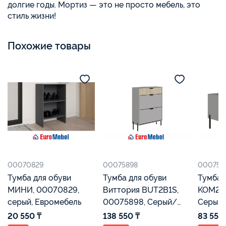
долгие годы. Мортиз — это не просто мебель, это
стиль жизни!
Похожие товары
00070829
00075898
000758
Тумба для обуви
Тумба для обуви
Тумба 
МИНИ, 00070829,
Виттория BUT2B1S,
KOM2K,
серый, Евромебель
00075898, Серый/
Серый,
Французская ель,
20 550 ₸
138 550 ₸
83 550