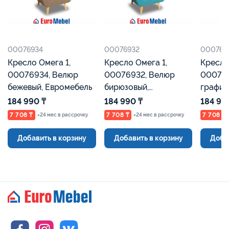
00076934
00076932
000769
Кресло Омега 1,
Кресло Омега 1,
Кресло
00076934, Велюр
00076932, Велюр
00076
бежевый, Евромебель
бирюзовый,
графит
Евромебель
Евроме
184 990 ₸
184 990 ₸
184 99
7 708 ₸
7 708 ₸
7 708 ₸
×24 мес в рассрочку
×24 мес в рассрочку
Добавить в корзину
Добавить в корзину
Доба