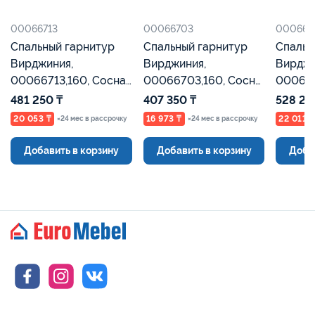
00066713
00066703
000665
Спальный гарнитур
Спальный гарнитур
Спальн
Вирджиния,
Вирджиния,
Вирджи
00066713,160, Сосна
00066703,160, Сосна
000665
Каньон, Евромебель
Каньон, Евромебель
Каньон
481 250 ₸
407 350 ₸
528 25
20 053 ₸
16 973 ₸
22 011 ₸
×24 мес в рассрочку
×24 мес в рассрочку
Добавить в корзину
Добавить в корзину
Доба