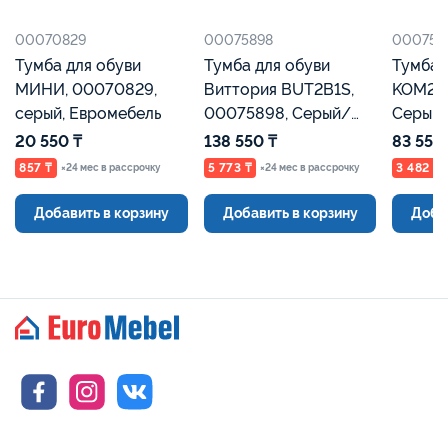
00070829
00075898
000758
Тумба для обуви
Тумба для обуви
Тумба 
МИНИ, 00070829,
Виттория BUT2B1S,
KOM2K,
серый, Евромебель
00075898, Серый/
Серый,
Французская ель,
20 550 ₸
138 550 ₸
83 550
Евромебель
857 ₸
5 773 ₸
3 482 ₸
×24 мес в рассрочку
×24 мес в рассрочку
Добавить в корзину
Добавить в корзину
Доба