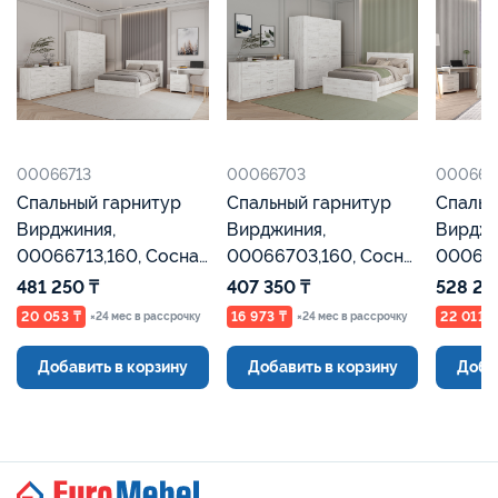
00066713
00066703
000665
Спальный гарнитур
Спальный гарнитур
Спальн
Вирджиния,
Вирджиния,
Вирджи
00066713,160, Сосна
00066703,160, Сосна
000665
Каньон, Евромебель
Каньон, Евромебель
Каньон
481 250 ₸
407 350 ₸
528 25
20 053 ₸
16 973 ₸
22 011 ₸
×24 мес в рассрочку
×24 мес в рассрочку
Добавить в корзину
Добавить в корзину
Доба