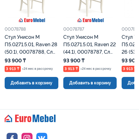
00078788
00078787
000787
Стул Унисон М
Стул Унисон М
Стул У
П5.0271.5.01, Raven 28
П5.0271.5.01, Raven 22
П5.0271
(50.1), 00078788, Сл
(44.1), 00078787, Сл
26 (534.1), 00078786,
кость, Евромебель
кость, Евромебель
Сл кос
93 900 ₸
93 900 ₸
93 900
3 913 ₸
3 913 ₸
3 913 ₸
×24 мес в рассрочку
×24 мес в рассрочку
Добавить в корзину
Добавить в корзину
Доба