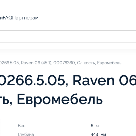
и
FAQ
Партнерам
266.5.05, Raven 06 (45.1), 00078360, Сл кость, Евромебель
266.5.05, Raven 06 
ть, Евромебель
Вес
6 кг
Глубина
443 мм