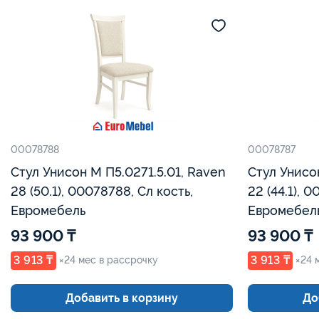
00078788
00078787
Стул Унисон М П5.0271.5.01, Raven
Стул Унисо
28 (50.1), 00078788, Сл кость,
22 (44.1), 
Евромебель
Евромебел
93 900 ₸
93 900 ₸
3 913 ₸
3 913 ₸
×24 мес в рассрочку
×24 
Добавить в корзину
До