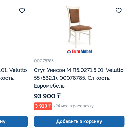
00078785
01, Velutto
Стул Унисон М П5.0271.5.01, Velutto
55 (532.1), 00078785, Сл кость,
Евромебель
93 900 ₸
3 913 ₸
×24 мес в рассрочку
ину
Добавить в корзину