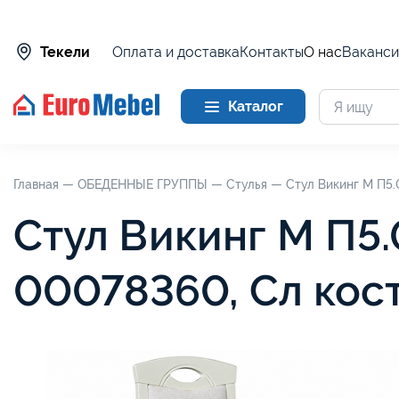
Оплата и доставка
Контакты
О нас
Ваканси
Текели
Каталог
Главная —
ОБЕДЕННЫЕ ГРУППЫ —
Стулья —
Стул Викинг М П5.0
Стул Викинг М П5.0
00078360, Сл кос