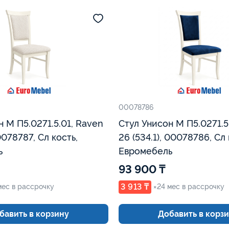
00078786
н М П5.0271.5.01, Raven
Стул Унисон М П5.0271.5.
00078787, Сл кость,
26 (534.1), 00078786, Сл кость,
ь
Евромебель
93 900 ₸
3 913 ₸
мес в рассрочку
×24 мес в рассрочку
бавить в корзину
Добавить в корз