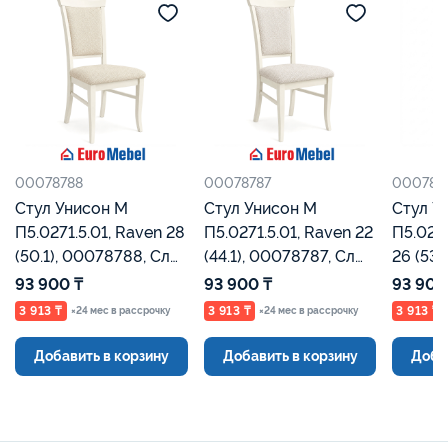
00078788
00078787
000787
Стул Унисон М
Стул Унисон М
Стул У
П5.0271.5.01, Raven 28
П5.0271.5.01, Raven 22
П5.0271
(50.1), 00078788, Сл
(44.1), 00078787, Сл
26 (534.1), 00078786,
кость, Евромебель
кость, Евромебель
Сл кос
93 900 ₸
93 900 ₸
93 900
3 913 ₸
3 913 ₸
3 913 ₸
×24 мес в рассрочку
×24 мес в рассрочку
Добавить в корзину
Добавить в корзину
Доба