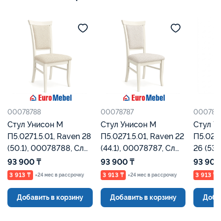
00078788
00078787
000787
Стул Унисон М
Стул Унисон М
Стул У
П5.0271.5.01, Raven 28
П5.0271.5.01, Raven 22
П5.0271
(50.1), 00078788, Сл
(44.1), 00078787, Сл
26 (534.1), 00078786,
кость, Евромебель
кость, Евромебель
Сл кос
93 900 ₸
93 900 ₸
93 900
3 913 ₸
3 913 ₸
3 913 ₸
×24 мес в рассрочку
×24 мес в рассрочку
Добавить в корзину
Добавить в корзину
Доба