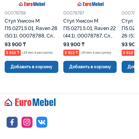
00078788
00078787
000787
Стул Унисон М
Стул Унисон М
Стул У
П5.0271.5.01, Raven 28
П5.0271.5.01, Raven 22
П5.0271
(50.1), 00078788, Сл
(44.1), 00078787, Сл
26 (534.1), 00078786,
кость, Евромебель
кость, Евромебель
Сл кос
93 900 ₸
93 900 ₸
93 900
3 913 ₸
3 913 ₸
3 913 ₸
×24 мес в рассрочку
×24 мес в рассрочку
Добавить в корзину
Добавить в корзину
Доба