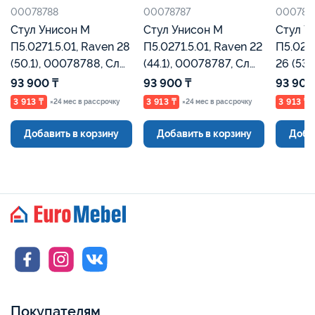
00078788
00078787
000787
Стул Унисон М
Стул Унисон М
Стул У
П5.0271.5.01, Raven 28
П5.0271.5.01, Raven 22
П5.0271
(50.1), 00078788, Сл
(44.1), 00078787, Сл
26 (534.1), 00078786,
кость, Евромебель
кость, Евромебель
Сл кос
93 900 ₸
93 900 ₸
93 900
3 913 ₸
3 913 ₸
3 913 ₸
×24 мес в рассрочку
×24 мес в рассрочку
Добавить в корзину
Добавить в корзину
Доба
Покупателям