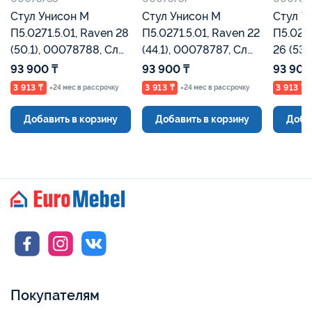
Стул Унисон М
Стул Унисон М
Стул У
П5.0271.5.01, Raven 28
П5.0271.5.01, Raven 22
П5.0271
(50.1), 00078788, Сл
(44.1), 00078787, Сл
26 (534.1), 00078786,
кость, Евромебель
кость, Евромебель
Сл кос
93 900 ₸
93 900 ₸
93 900
3 913 ₸
3 913 ₸
3 913 ₸
×24 мес в рассрочку
×24 мес в рассрочку
Добавить в корзину
Добавить в корзину
Доба
Покупателям