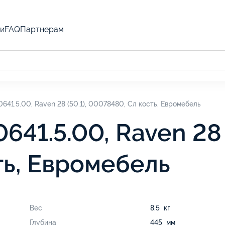
и
FAQ
Партнерам
641.5.00, Raven 28 (50.1), 00078480, Сл кость, Евромебель
641.5.00, Raven 28 (
ть, Евромебель
Вес
8.5 кг
Глубина
445 мм