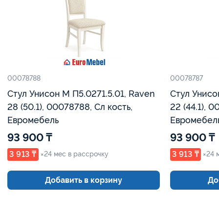
00078788
00078787
Стул Унисон М П5.0271.5.01, Raven
Стул Унисо
28 (50.1), 00078788, Сл кость,
22 (44.1), 
Евромебель
Евромебел
93 900 ₸
93 900 ₸
3 913 ₸
3 913 ₸
×24 мес в рассрочку
×24 
Добавить в корзину
До