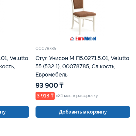
00078785
01, Velutto
Стул Унисон М П5.0271.5.01, Velutto
55 (532.1), 00078785, Сл кость,
Евромебель
93 900 ₸
3 913 ₸
×24 мес в рассрочку
ину
Добавить в корзину