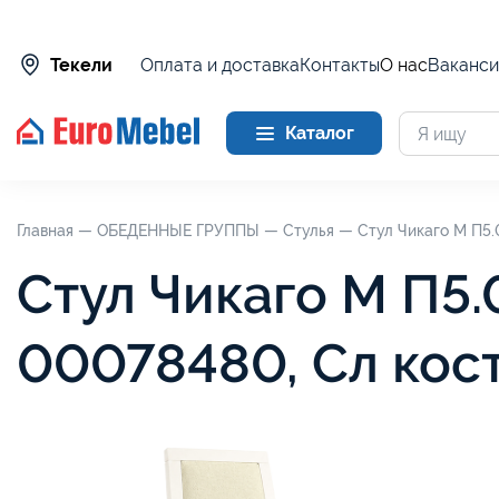
Оплата и доставка
Контакты
О нас
Ваканси
Текели
Каталог
Главная —
ОБЕДЕННЫЕ ГРУППЫ —
Стулья —
Стул Чикаго М П5.0
Стул Чикаго М П5.0
00078480, Сл кос