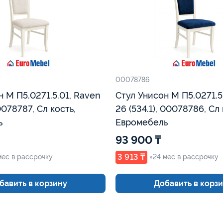
00078786
н М П5.0271.5.01, Raven
Стул Унисон М П5.0271.5.
00078787, Сл кость,
26 (534.1), 00078786, Сл кость,
ь
Евромебель
93 900 ₸
3 913 ₸
мес в рассрочку
×24 мес в рассрочку
бавить в корзину
Добавить в корз