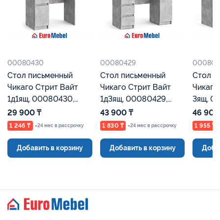
00080430
00080429
000804
Стол письменный
Стол письменный
Стол п
Чикаго Стрит Вайт
Чикаго Стрит Вайт
Чикаго 
1д1ящ, 00080430,
1д3ящ, 00080429,
3ящ, 0
Бетон, Евромебель
Бетон, Евромебель
Бетон,
29 900 ₸
43 900 ₸
46 900
1 246 ₸
1 830 ₸
1 955 ₸
×24 мес в рассрочку
×24 мес в рассрочку
Добавить в корзину
Добавить в корзину
Доба