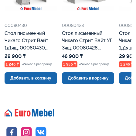
00080430
00080428
000804
Стол письменный
Стол письменный
Стол п
Чикаго Стрит Вайт
Чикаго Стрит Вайт УГ
Чикаго
1д1ящ, 00080430,
3ящ, 00080428,
1д1ящ,
Бетон, Евромебель
Бетон, Евромебель
Графит
29 900 ₸
46 900 ₸
29 900
1 246 ₸
1 955 ₸
1 246 ₸
×24 мес в рассрочку
×24 мес в рассрочку
Добавить в корзину
Добавить в корзину
Доба