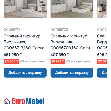
00066713
00066703
000665
Спальный гарнитур
Спальный гарнитур
Спальн
Вирджиния,
Вирджиния,
Вирджи
00066713,160, Сосна
00066703,160, Сосна
000665
Каньон, Евромебель
Каньон, Евромебель
Каньон
481 250 ₸
407 350 ₸
528 25
20 053 ₸
16 973 ₸
22 011 ₸
×24 мес в рассрочку
×24 мес в рассрочку
Добавить в корзину
Добавить в корзину
Доба