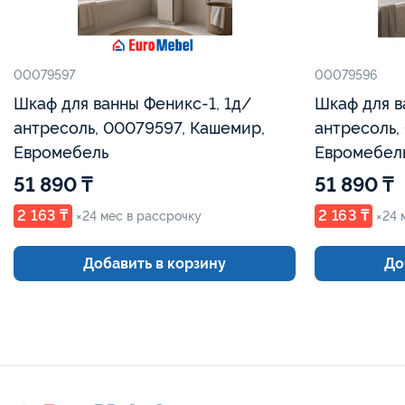
00079597
00079596
Шкаф для ванны Феникс-1, 1д/
Шкаф для в
антресоль, 00079597, Кашемир,
антресоль,
Евромебель
Евромебел
51 890 ₸
51 890 ₸
2 163 ₸
2 163 ₸
×24 мес в рассрочку
×24 
Добавить в корзину
До