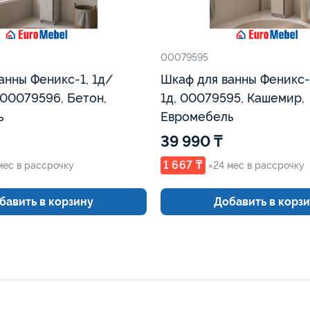
00079595
анны Феникс-1, 1д/
Шкаф для ванны Феникс-
 00079596, Бетон,
1д, 00079595, Кашемир,
ь
Евромебель
39 990 ₸
1 667 ₸
мес в рассрочку
×24 мес в рассрочку
бавить в корзину
Добавить в корз