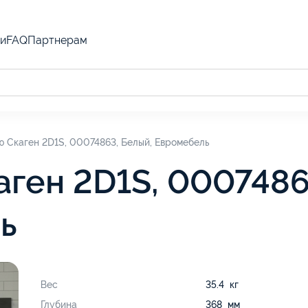
и
FAQ
Партнерам
ю Скаген 2D1S, 00074863, Белый, Евромебель
аген 2D1S, 0007486
ь
Вес
35.4 кг
Глубина
368 мм