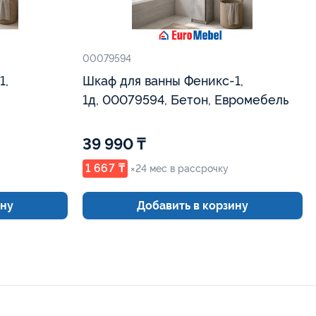
00079594
1,
Шкаф для ванны Феникс-1,
1д, 00079594, Бетон, Евромебель
39 990 ₸
1 667 ₸
×24 мес в рассрочку
ину
Добавить в корзину