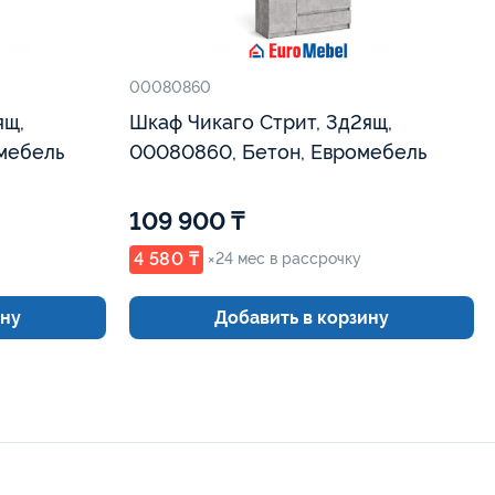
00080860
ящ,
Шкаф Чикаго Стрит, 3д2ящ,
мебель
00080860, Бетон, Евромебель
109 900 ₸
4 580 ₸
×24 мес в рассрочку
ину
Добавить в корзину