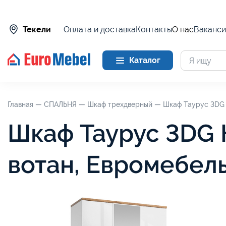
Оплата и доставка
Контакты
О нас
Ваканси
Текели
Каталог
Главная —
СПАЛЬНЯ —
Шкаф трехдверный —
Шкаф Таурус 3DG 
Шкаф Таурус 3DG 
вотан, Евромебел