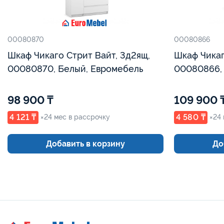
00080870
00080866
Шкаф Чикаго Стрит Вайт, 3д2ящ,
Шкаф Чикаг
00080870, Белый, Евромебель
00080866,
98 900 ₸
109 900 
4 121 ₸
4 580 ₸
×24 мес в рассрочку
×24
Добавить в корзину
До