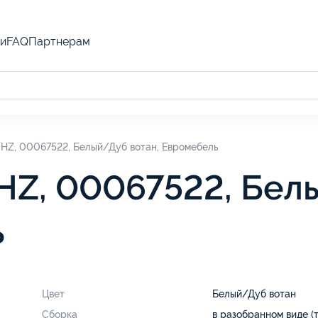
и
FAQ
Партнерам
HZ, 00067522, Белый/Дуб вотан, Евромебель
HZ, 00067522, Бел
ь
Цвет
Белый/Дуб вотан
Сборка
в разобранном виде (