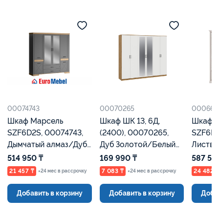
00074743
00070265
000663
Шкаф Марсель
Шкаф ШК 13, 6Д,
Шкаф С
SZF6D2S, 00074743,
(2400), 00070265,
SZF6D2
Дымчатый алмаз/Дуб
Дуб Золотой/Белый
Листви
урбан янтарный,
Шагрень, Евромебель
сибирс
514 950 ₸
169 990 ₸
587 55
Евромебель
Евроме
21 457 ₸
7 083 ₸
24 482 
×24 мес в рассрочку
×24 мес в рассрочку
Добавить в корзину
Добавить в корзину
Доба