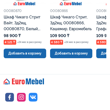
00080870
00080866
000808
Шкаф Чикаго Стрит
Шкаф Чикаго Стрит,
Шкаф Ч
Вайт, 3д2ящ,
3д2ящ, 00080866,
3д2ящ,
00080870, Белый,
Кашемир, Евромебель
Графит
Евромебель
98 900 ₸
109 900 ₸
109 90
4 121 ₸
4 580 ₸
4 580 ₸
×24 мес в рассрочку
×24 мес в рассрочку
Добавить в корзину
Добавить в корзину
Доба