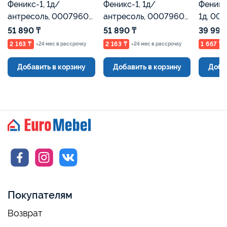
Феникс-1, 1д/
Феникс-1, 1д/
Феникс
антресоль, 00079601,
антресоль, 00079600,
1д, 00
Кашемир, Евромебель
Бетон, Евромебель
Кашеми
51 890 ₸
51 890 ₸
39 990
2 163 ₸
2 163 ₸
1 667 ₸
×24 мес в рассрочку
×24 мес в рассрочку
Добавить в корзину
Добавить в корзину
Доба
Покупателям
Возврат