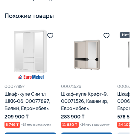
Похожие товары
Нет в на
00077897
00071526
00067879
Шкаф-купе Симпл
Шкаф-купе Крафт-9,
Шкаф-куп
ШКК-06, 00077897,
00071526, Кашемир,
00067879
Белый, Евромебель
Евромебель
Евромебе
209 900 ₸
283 900 ₸
578 550 ₸
8 746 ₸
11 830 ₸
24 107 ₸
×24 мес в рассрочку
×24 мес в рассрочку
×2