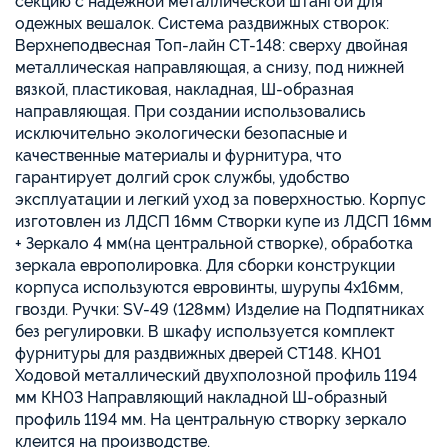
секцию с надежной металлической штангой для
одежных вешалок. Система раздвижных створок:
Верхнеподвесная Топ-лайн СТ-148: сверху двойная
металлическая направляющая, а снизу, под нижней
вязкой, пластиковая, накладная, Ш-образная
направляющая. При создании использовались
исключительно экологически безопасные и
качественные материалы и фурнитура, что
гарантирует долгий срок службы, удобство
эксплуатации и легкий уход за поверхностью. Корпус
изготовлен из ЛДСП 16мм Створки купе из ЛДСП 16мм
+ Зеркало 4 мм(на центральной створке), обработка
зеркала европолировка. Для сборки конструкции
корпуса используются евровинты, шурупы 4х16мм,
гвозди. Ручки: SV-49 (128мм) Изделие на Подпятниках
без регулировки. В шкафу используется комплект
фурнитуры для раздвижных дверей CТ148. KH01
Ходовой металлический двухполозной профиль 1194
мм КН03 Направляющий накладной Ш-образный
профиль 1194 мм. На центральную створку зеркало
клеится на производстве.