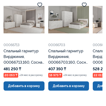
00066703
00066539
000665
Спальный гарнитур
Спальный гарнитур
Спальн
Вирджиния,
Вирджиния ,
Вирджи
00066703,160, Сосна
00066539, Сосна
000665
Каньон, Евромебель
Каньон Евромебель
Каньон
407 350 ₸
528 250 ₸
454 35
16 973 ₸
22 011 ₸
18 932 ₸
×24 мес в рассрочку
×24 мес в рассрочку
Добавить в корзину
Добавить в корзину
Доба