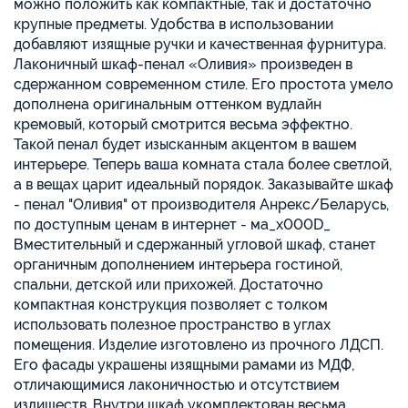
можно положить как компактные, так и достаточно
крупные предметы. Удобства в использовании
добавляют изящные ручки и качественная фурнитура.
Лаконичный шкаф-пенал «Оливия» произведен в
сдержанном современном стиле. Его простота умело
дополнена оригинальным оттенком вудлайн
кремовый, который смотрится весьма эффектно.
Такой пенал будет изысканным акцентом в вашем
интерьере. Теперь ваша комната стала более светлой,
а в вещах царит идеальный порядок. Заказывайте шкаф
- пенал "Оливия" от производителя Анрекс/Беларусь,
по доступным ценам в интернет - ма_x000D_
Вместительный и сдержанный угловой шкаф, станет
органичным дополнением интерьера гостиной,
спальни, детской или прихожей. Достаточно
компактная конструкция позволяет с толком
использовать полезное пространство в углах
помещения. Изделие изготовлено из прочного ЛДСП.
Его фасады украшены изящными рамами из МДФ,
отличающимися лаконичностью и отсутствием
излишеств. Внутри шкаф укомплектован весьма