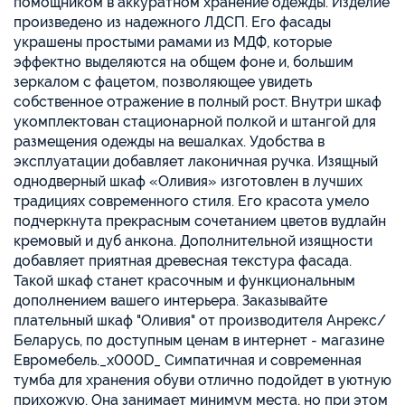
помощником в аккуратном хранение одежды. Изделие
произведено из надежного ЛДСП. Его фасады
украшены простыми рамами из МДФ, которые
эффектно выделяются на общем фоне и, большим
зеркалом с фацетом, позволяющее увидеть
собственное отражение в полный рост. Внутри шкаф
укомплектован стационарной полкой и штангой для
размещения одежды на вешалках. Удобства в
эксплуатации добавляет лаконичная ручка. Изящный
однодверный шкаф «Оливия» изготовлен в лучших
традициях современного стиля. Его красота умело
подчеркнута прекрасным сочетанием цветов вудлайн
кремовый и дуб анкона. Дополнительной изящности
добавляет приятная древесная текстура фасада.
Такой шкаф станет красочным и функциональным
дополнением вашего интерьера. Заказывайте
плательный шкаф "Оливия" от производителя Анрекс/
Беларусь, по доступным ценам в интернет - магазине
Евромебель._x000D_ Симпатичная и современная
тумба для хранения обуви отлично подойдет в уютную
прихожую. Она занимает минимум места, но при этом