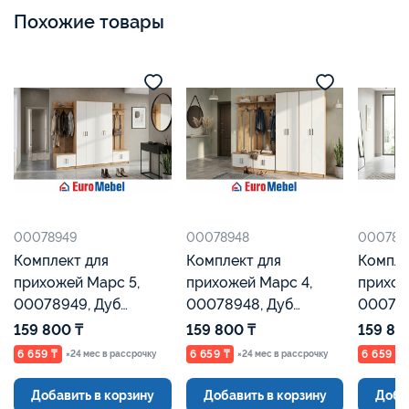
Похожие товары
00078949
00078948
000789
Комплект для
Комплект для
Компле
прихожей Марс 5,
прихожей Марс 4,
прихож
00078949, Дуб
00078948, Дуб
000789
Золотой/Белый,
Золотой/Белый,
Золото
159 800 ₸
159 800 ₸
159 80
Евромебель
Евромебель
Евроме
6 659 ₸
6 659 ₸
6 659 ₸
×24 мес в рассрочку
×24 мес в рассрочку
Добавить в корзину
Добавить в корзину
Доба