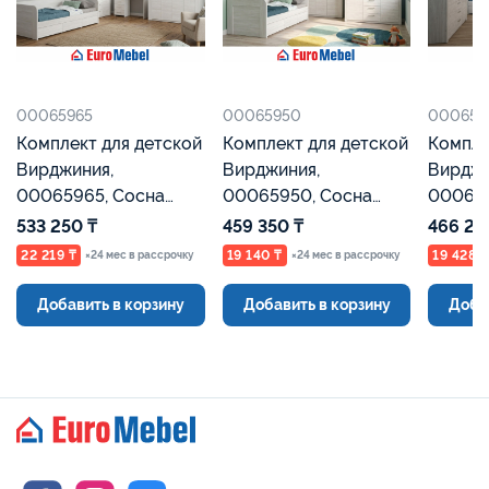
00065965
00065950
000657
Комплект для детской
Комплект для детской
Компле
Вирджиния,
Вирджиния,
Вирджи
00065965, Сосна
00065950, Сосна
000657
Каньон Евромебель
Каньон Евромебель
Каньон
533 250 ₸
459 350 ₸
466 25
22 219 ₸
19 140 ₸
19 428 ₸
×24 мес в рассрочку
×24 мес в рассрочку
Добавить в корзину
Добавить в корзину
Доба