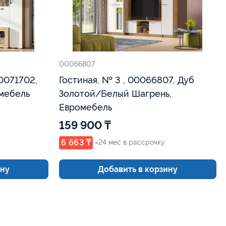
00066807
00071702,
Гостиная, № 3 , 00066807, Дуб
омебель
Золотой/Белый Шагрень,
Евромебель
159 900 ₸
6 663 ₸
×24 мес в рассрочку
ину
Добавить в корзину