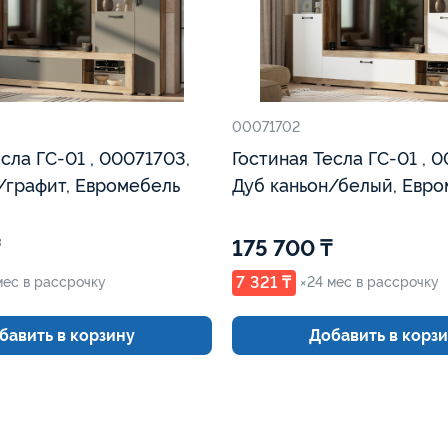
00071702
сла ГС-01 , 00071703,
Гостиная Тесла ГС-01 , 
/графит, Евромебель
Дуб каньон/белый, Евр
175 700 ₸
7 321 ₸
мес в рассрочку
×24 мес в рассрочку
бавить в корзину
Добавить в корз