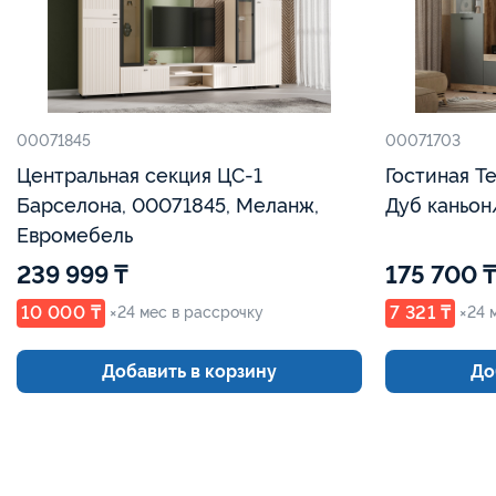
00071845
00071703
Центральная секция ЦС-1
Гостиная Те
Барселона, 00071845, Меланж,
Дуб каньон
Евромебель
239 999 ₸
175 700 ₸
10 000 ₸
7 321 ₸
×24 мес в рассрочку
×24 
Добавить в корзину
До