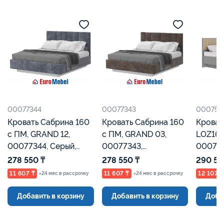
00077344
00077343
000758
Кровать Сабрина 160
Кровать Сабрина 160
Кроват
с ПМ, GRAND 12,
с ПМ, GRAND 03,
LOZ160
00077344, Серый,
00077343,
000758
Евромебель
Коричневый,
Францу
278 550 ₸
278 550 ₸
290 55
Евромебель
Евроме
11 607 ₸
11 607 ₸
12 107 ₸
×24 мес в рассрочку
×24 мес в рассрочку
Добавить в корзину
Добавить в корзину
Доба