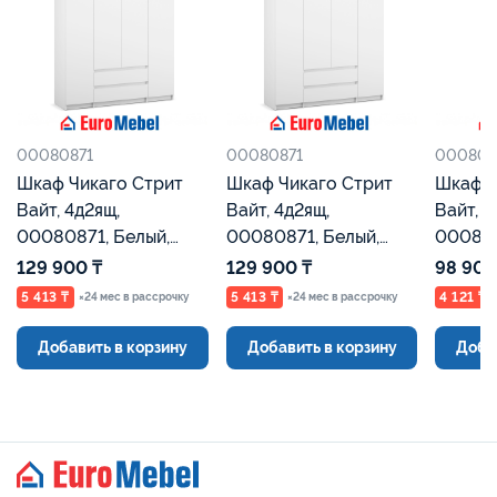
00080871
00080871
000808
Шкаф Чикаго Стрит
Шкаф Чикаго Стрит
Шкаф Ч
Вайт, 4д2ящ,
Вайт, 4д2ящ,
Вайт, 3
00080871, Белый,
00080871, Белый,
000808
Евромебель
Евромебель
Евроме
129 900 ₸
129 900 ₸
98 900
5 413 ₸
5 413 ₸
4 121 ₸
×24 мес в рассрочку
×24 мес в рассрочку
Добавить в корзину
Добавить в корзину
Доба