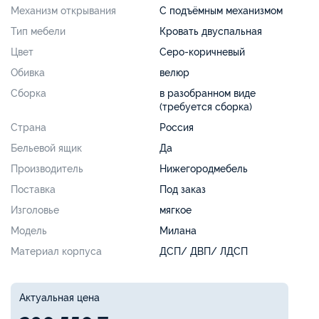
Механизм открывания
С подъёмным механизмом
Тип мебели
Кровать двуспальная
Цвет
Серо-коричневый
Обивка
велюр
Сборка
в разобранном виде
(требуется сборка)
Страна
Россия
Бельевой ящик
Да
Производитель
Нижегородмебель
Поставка
Под заказ
Изголовье
мягкое
Модель
Милана
Материал корпуса
ДСП/ ДВП/ ЛДСП
Актуальная цена