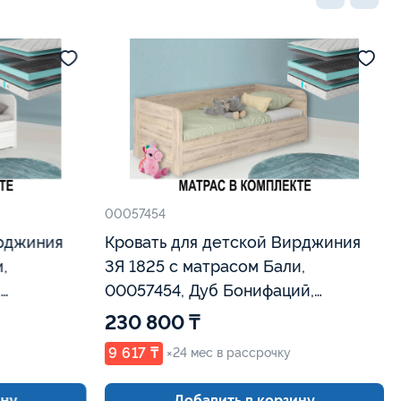
00057454
ирджиния
Кровать для детской Вирджиния
,
3Я 1825 с матрасом Бали,
00057454, Дуб Бонифаций,
Евромебель
230 800 ₸
9 617 ₸
×24 мес в рассрочку
ину
Добавить в корзину