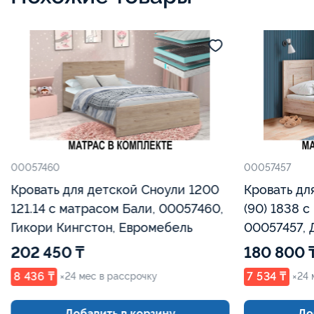
00057460
00057457
Кровать для детской Сноули 1200
Кровать дл
121.14 с матрасом Бали, 00057460,
(90) 1838 с
Гикори Кингстон, Евромебель
00057457, 
Евромебел
202 450 ₸
180 800 
8 436 ₸
7 534 ₸
×24 мес в рассрочку
×24 
Добавить в корзину
До