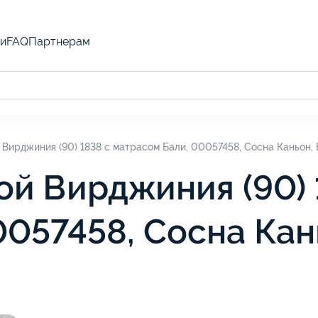
и
FAQ
Партнерам
 Вирджиния (90) 1838 с матрасом Бали, 00057458, Сосна Каньон,
ой Вирджиния (90) 
0057458, Сосна Кан