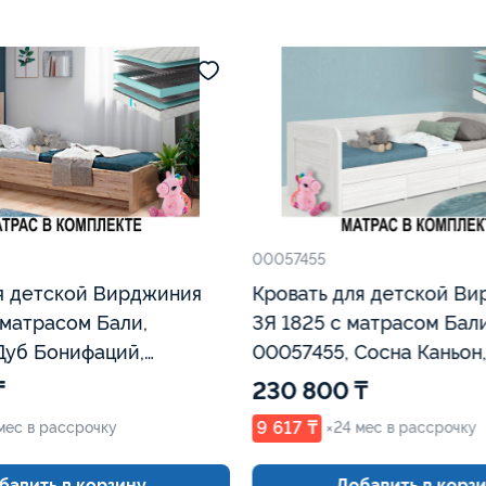
00057455
я детской Вирджиния
Кровать для детской В
 матрасом Бали,
3Я 1825 с матрасом Бали
Дуб Бонифаций,
00057455, Сосна Каньон,
ь
Евромебель
₸
230 800 ₸
9 617 ₸
мес в рассрочку
×24 мес в рассрочку
бавить в корзину
Добавить в корз