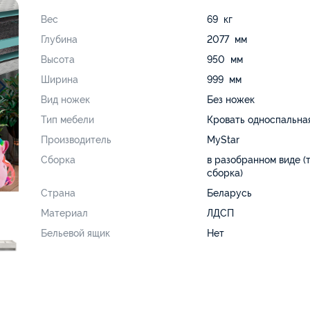
Вес
69 кг
Глубина
2077 мм
Высота
950 мм
Ширина
999 мм
Вид ножек
Без ножек
Тип мебели
Кровать односпальна
Производитель
MyStar
Сборка
в разобранном виде (
сборка)
Страна
Беларусь
Материал
ЛДСП
Бельевой ящик
Нет