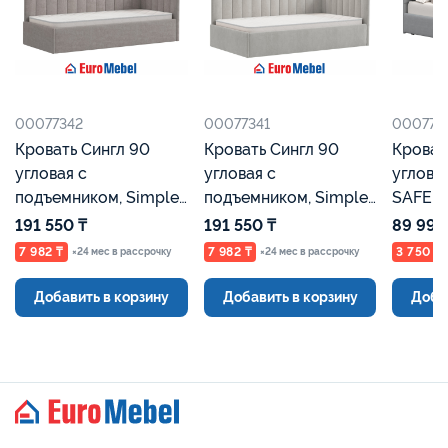
00077341
00077001
0007
Кровать Сингл 90
Кровать мягкая
Крова
угловая с
угловая, КР 3, 0,9*2,0
углова
подъемником, Simple
SAFE, 00077001,
SAFE,
29, 00077341 Серый,
Серый, Евромебель
Бежев
191 550 ₸
89 990 ₸
89 99
Евромебель
7 982 ₸
3 750 ₸
3 750 
×24 мес в рассрочку
×24 мес в рассрочку
Добавить в корзину
Добавить в корзину
Доб