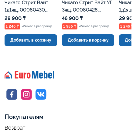
Чикаго Стрит Вайт
Чикаго Стрит Вайт УГ
Чикаго
1д1ящ, 00080430,
3ящ, 00080428,
1д1ящ,
Бетон, Евромебель
Бетон, Евромебель
Графит
29 900 ₸
46 900 ₸
29 900
1 246 ₸
1 955 ₸
1 246 ₸
×24 мес в рассрочку
×24 мес в рассрочку
Добавить в корзину
Добавить в корзину
Доба
Покупателям
Возврат