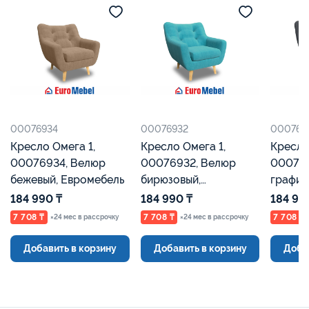
00076934
00076932
000769
Кресло Омега 1,
Кресло Омега 1,
Кресло
00076934, Велюр
00076932, Велюр
00076
бежевый, Евромебель
бирюзовый,
графит
Евромебель
Евроме
184 990 ₸
184 990 ₸
184 99
7 708 ₸
7 708 ₸
7 708 ₸
×24 мес в рассрочку
×24 мес в рассрочку
Добавить в корзину
Добавить в корзину
Доба