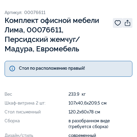
Артикул: 00076611
Комплект офисной мебели
Лима, 00076611,
Персидский жемчуг/
Мадура, Евромебель
Стол по расположению правый!
Вес
233.9 кг
Шкаф-витрина 2 шт:
107х40,6х209,5 см
Стол письменный
120,2х60х78 см
Сборка
в разобранном виде
(требуется сборка)
Дизайн/стиль
современный