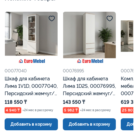
00077040
00076995
000766
Шкаф для кабинета
Шкаф для кабинета
Компле
Лима 1V1D, 00077040,
Лима 1D2S, 00076995,
мебели
Персидский жемчуг/
Персидский жемчуг/
00076
Мадура, Евромебель
Мадура, Евромебель
Персид
118 550 ₸
143 550 ₸
619 35
Мадура
4 940 ₸
5 982 ₸
25 807 
×24 мес в рассрочку
×24 мес в рассрочку
Добавить в корзину
Добавить в корзину
Доба