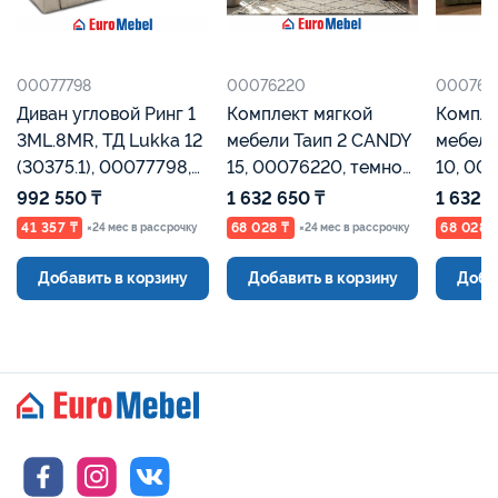
00077798
00076220
000762
Диван угловой Ринг 1
Комплект мягкой
Компле
3ML.8MR, ТД Lukka 12
мебели Таип 2 CANDY
мебели
(30375.1), 00077798,
15, 00076220, темно
10, 00
Серо-бежевый,
синий велюр,
болотн
992 550 ₸
1 632 650 ₸
1 632 
Евромебель
Евромебель
Евроме
41 357 ₸
68 028 ₸
68 028 
×24 мес в рассрочку
×24 мес в рассрочку
Добавить в корзину
Добавить в корзину
Доба