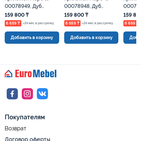
00078949, Дуб
00078948, Дуб
000789
Золотой/Белый,
Золотой/Белый,
Золото
159 800 ₸
159 800 ₸
159 80
Евромебель
Евромебель
Евроме
6 659 ₸
6 659 ₸
6 659 ₸
×24 мес в рассрочку
×24 мес в рассрочку
Добавить в корзину
Добавить в корзину
Доба
Покупателям
Возврат
Договор оферты