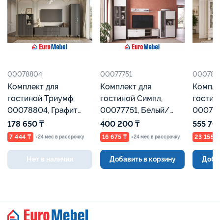
00078804
00077751
000787
Комплект для
Комплект для
Компле
гостиной Триумф,
гостиной Симпл,
гостин
00078804, Графит
00077751, Белый/
000787
серый/Графит,
Монте/Джелато,
кремов
178 650 ₸
400 200 ₸
555 70
Евромебель
Евромебель
Евроме
7 444 ₸
16 675 ₸
23 155 ₸
×24 мес в рассрочку
×24 мес в рассрочку
Нет в наличии
Добавить в корзину
Доба