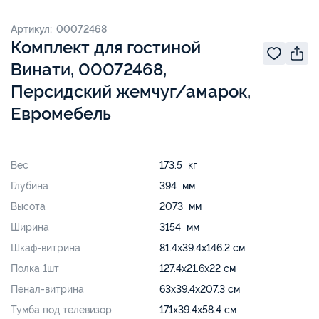
Артикул: 00072468
Комплект для гостиной
Винати, 00072468,
Персидский жемчуг/амарок,
Евромебель
Вес
173.5 кг
Глубина
394 мм
Высота
2073 мм
Ширина
3154 мм
Шкаф-витрина
81.4х39.4х146.2 см
Полка 1шт
127.4х21.6х22 см
Пенал-витрина
63х39.4х207.3 см
Тумба под телевизор
171х39.4х58.4 см