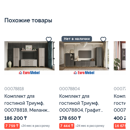
Похожие товары
Нет в наличии
00078818
00078804
000777
Комплект для
Комплект для
Компле
гостиной Триумф,
гостиной Триумф,
гостин
00078818, Меланж
00078804, Графит
000777
BS/Меланж,
серый/Графит,
Монте
186 200 ₸
178 650 ₸
400 20
Евромебель
Евромебель
Евроме
7 759 ₸
7 444 ₸
16 675 ₸
×24 мес в рассрочку
×24 мес в рассрочку