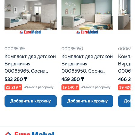
00065965
00065950
000657
Комплект для детской
Комплект для детской
Компле
Вирджиния,
Вирджиния,
Вирджи
00065965, Сосна
00065950, Сосна
000657
Каньон Евромебель
Каньон Евромебель
Каньон
533 250 ₸
459 350 ₸
466 25
22 219 ₸
19 140 ₸
19 428 ₸
×24 мес в рассрочку
×24 мес в рассрочку
Добавить в корзину
Добавить в корзину
Доба