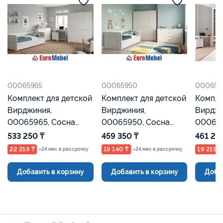
00065965
00065950
000657
Комплект для детской
Комплект для детской
Компле
Вирджиния,
Вирджиния,
Вирджи
00065965, Сосна
00065950, Сосна
000657
Каньон Евромебель
Каньон Евромебель
Каньон
533 250 ₸
459 350 ₸
461 25
22 219 ₸
19 140 ₸
19 219 ₸
×24 мес в рассрочку
×24 мес в рассрочку
Добавить в корзину
Добавить в корзину
Доба