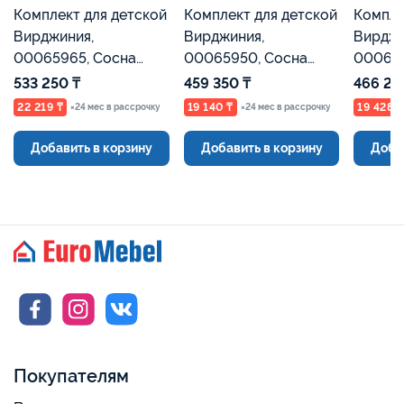
Комплект для детской
Комплект для детской
Компле
Вирджиния,
Вирджиния,
Вирджи
00065965, Сосна
00065950, Сосна
000657
Каньон Евромебель
Каньон Евромебель
Каньон
533 250 ₸
459 350 ₸
466 25
22 219 ₸
19 140 ₸
19 428 ₸
×24 мес в рассрочку
×24 мес в рассрочку
Добавить в корзину
Добавить в корзину
Доба
Покупателям