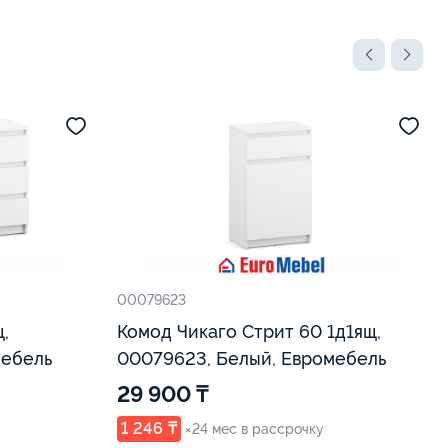
00079623
,
Комод Чикаго Стрит 60 1д1ящ,
мебель
00079623, Белый, Евромебель
29 900 ₸
1 246 ₸
×24 мес в рассрочку