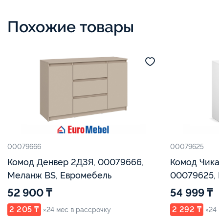
Похожие товары
00079666
00079625
Комод Денвер 2Д3Я, 00079666,
Комод Чика
Меланж BS, Евромебель
00079625, 
52 900 ₸
54 999 ₸
2 205 ₸
2 292 ₸
×24 мес в рассрочку
×24