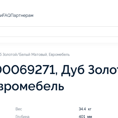
и
FAQ
Партнерам
б Золотой/Белый Матовый, Евромебель
00069271, Дуб Зол
Евромебель
Вес
34.4 кг
Глубина
401 мм