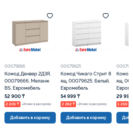
00079666
00079625
000796
Комод Денвер 2Д3Я,
Комод Чикаго Стрит 8
Комод 
00079666, Меланж
ящ, 00079625, Белый,
ящ, 00
BS, Евромебель
Евромебель
Евроме
52 900 ₸
54 999 ₸
29 990
2 205 ₸
2 292 ₸
1 250 ₸
×24 мес в рассрочку
×24 мес в рассрочку
Добавить в корзину
Добавить в корзину
Доба