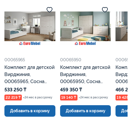
00065965
00065950
000657
Комплект для детской
Комплект для детской
Компле
Вирджиния,
Вирджиния,
Вирджи
00065965, Сосна
00065950, Сосна
000657
Каньон Евромебель
Каньон Евромебель
Каньон
533 250 ₸
459 350 ₸
466 25
22 219 ₸
19 140 ₸
19 428 ₸
×24 мес в рассрочку
×24 мес в рассрочку
Добавить в корзину
Добавить в корзину
Доба