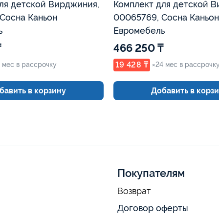
ля детской Вирджиния,
Комплект для детской В
Сосна Каньон
00065769, Сосна Каньон
ь
Евромебель
₸
466 250 ₸
19 428 ₸
 мес в рассрочку
×24 мес в рассрочк
бавить в корзину
Добавить в корз
Покупателям
Возврат
Договор оферты