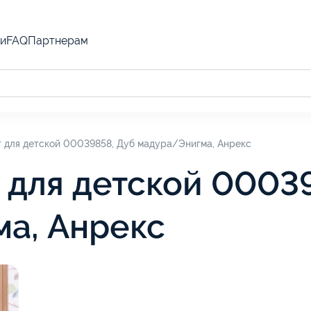
и
FAQ
Партнерам
т для детской 00039858, Дуб мадура/Энигма, Анрекс
 для детской 0003
а, Анрекс