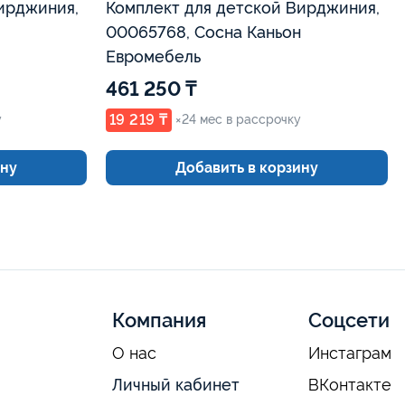
ирджиния,
Комплект для детской Вирджиния,
00065768, Сосна Каньон
Евромебель
461 250 ₸
19 219 ₸
у
×24 мес в рассрочку
ину
Добавить в корзину
Компания
Соцсети
О нас
Инстаграм
Личный кабинет
ВКонтакте