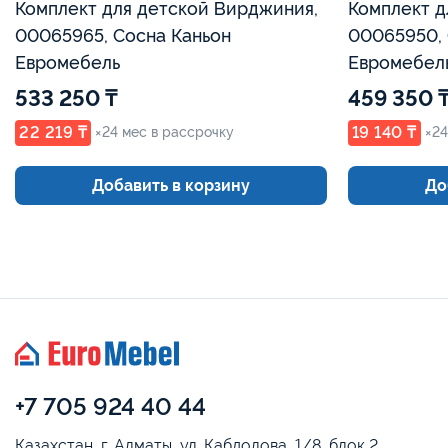
Комплект для детской Вирджиния,
Комплект д
00065965, Сосна Каньон
00065950, 
Евромебель
Евромебел
533 250 ₸
459 350 
22 219 ₸
19 140 ₸
×24 мес в рассрочку
×24
Добавить в корзину
До
+7 705 924 40 44
Казахстан, г. Алматы, ул. Кабдолова, 1/8, блок 2,