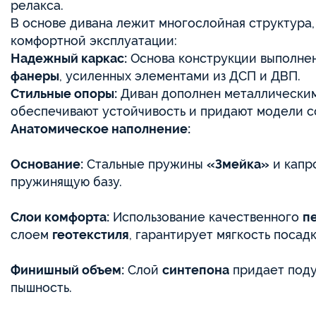
релакса.
В основе дивана лежит многослойная структура,
комфортной эксплуатации:
Надежный каркас:
Основа конструкции выполне
фанеры
, усиленных элементами из ДСП и ДВП.
Стильные опоры:
Диван дополнен металлически
обеспечивают устойчивость и придают модели с
Анатомическое наполнение:
Основание:
Стальные пружины
«Змейка»
и капр
пружинящую базу.
Слои комфорта:
Использование качественного
п
слоем
геотекстиля
, гарантирует мягкость поса
Финишный объем:
Слой
синтепона
придает поду
пышность.