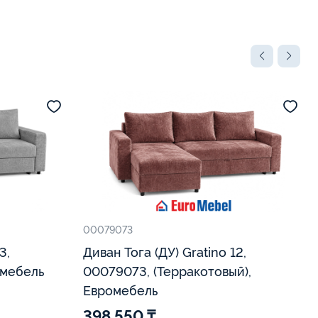
00079073
Диван Тога (ДУ) Gratino 12,
омебель
00079073, (Терракотовый),
Евромебель
398 550 ₸