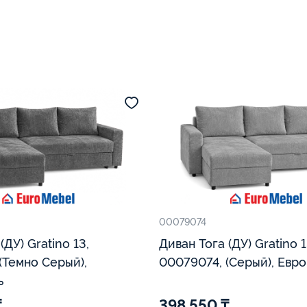
00079074
,
Диван Тога (ДУ) Gratino 13,
(Темно Серый),
00079074, (Серый), Евр
ь
₸
398 550 ₸