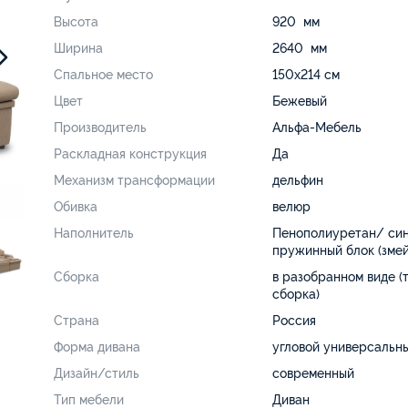
Высота
920 мм
Ширина
2640 мм
Спальное место
150х214 см
Цвет
Бежевый
Производитель
Альфа-Мебель
Раскладная конструкция
Да
Механизм трансформации
дельфин
Обивка
велюр
Наполнитель
Пенополиуретан/ си
пружинный блок (змей
Сборка
в разобранном виде (
сборка)
Страна
Россия
Форма дивана
угловой универсальн
Дизайн/стиль
современный
Тип мебели
Диван