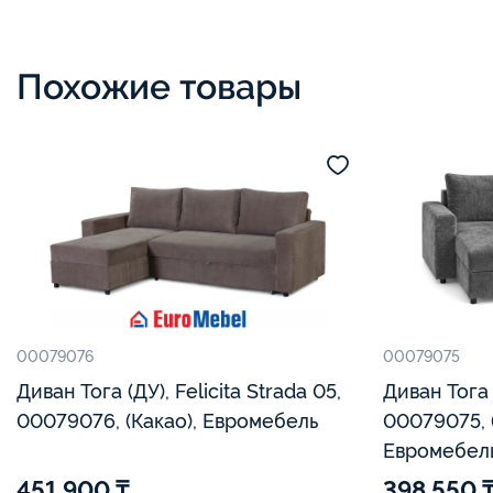
Похожие товары
00079076
00079075
Диван Тога (ДУ), Felicita Strada 05,
Диван Тога (ДУ) Gratino 13
00079076, (Какао), Евромебель
00079075, 
Евромебел
451 900 ₸
398 550 