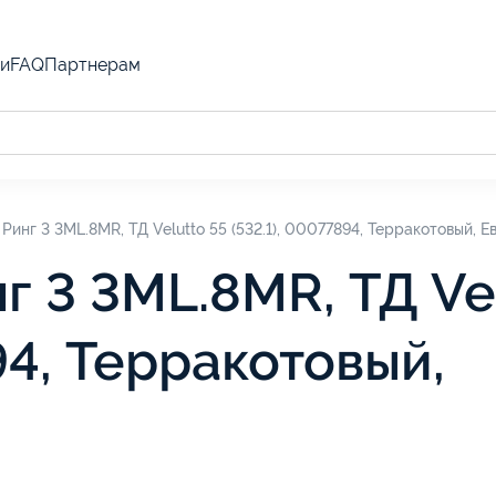
и
FAQ
Партнерам
Ринг 3 3ML.8MR, ТД Velutto 55 (532.1), 00077894, Терракотовый, 
г 3 3ML.8MR, ТД Ve
94, Терракотовый,