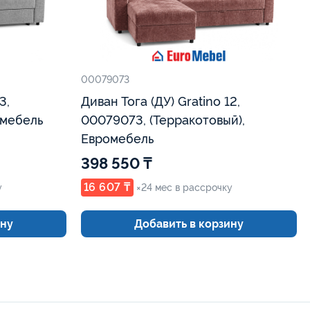
00079073
Диван Тога (ДУ) Gratino 12,
омебель
00079073, (Терракотовый),
Евромебель
398 550 ₸
16 607 ₸
у
×24 мес в рассрочку
ину
Добавить в корзину