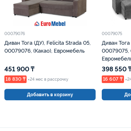
00079076
00079075
Диван Тога (ДУ), Felicita Strada 05,
Диван Тога (ДУ) Gratino 13
00079076, (Какао), Евромебель
00079075, 
Евромебел
451 900 ₸
398 550 
18 830 ₸
16 607 ₸
×24 мес в рассрочку
×2
Добавить в корзину
До