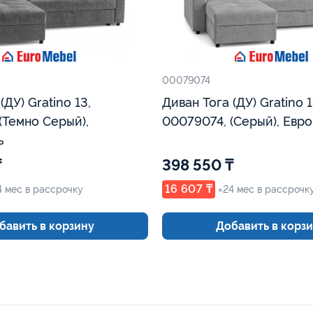
00079074
,
Диван Тога (ДУ) Gratino 13,
(Темно Серый),
00079074, (Серый), Евр
ь
₸
398 550 ₸
16 607 ₸
4 мес в рассрочку
×24 мес в рассрочк
бавить в корзину
Добавить в корз