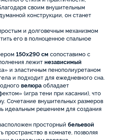
 Благодаря своим внушительным
одуманной конструкции, он станет
простым и долговечным механизмом
тить его в полноценное спальное
мером
150х290 см
сопоставимо с
аполнения лежит
независимый
ка» и эластичным пенополиуретаном
тела и подходит для ежедневного сна.
родного
велюра
обладает
ектом» (игра тени при касании), что
ну. Сочетание внушительных размеров
ль идеальным решением для создания
расположен просторный
бельевой
ь пространство в комнате, позволяя