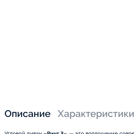
Описание
Характеристик
Угловой диван
«Ринг 3»
— это воплощение совре