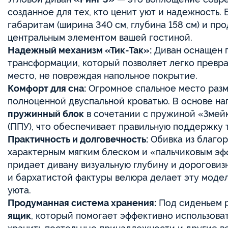
созданное для тех, кто ценит уют и надежность.
габаритам (ширина 340 см, глубина 158 см) и пр
центральным элементом вашей гостиной.
Надежный механизм «Тик-Так»:
Диван оснащен 
трансформации, который позволяет легко превра
место, не повреждая напольное покрытие.
Комфорт для сна:
Огромное спальное место раз
полноценной двуспальной кроватью. В основе н
пружинный блок
в сочетании с пружиной «Змей
(ППУ), что обеспечивает правильную поддержку 
Практичность и долговечность:
Обивка из благо
характерным мягким блеском и «пальчиковым эфф
придает дивану визуальную глубину и дороговиз
и бархатистой фактуры велюра делает эту моде
уюта.
Продуманная система хранения:
Под сиденьем 
ящик
, который помогает эффективно использоват