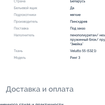
Страна
Беларусь
Бельевой ящик
Да
Подлокотники
мягкие
Производитель
Пинскдрев
Поставка
Под заказ
Наполнитель
пенополиуретан/ нез
пружинный блок/ пр
“Змейка”
Ткань
Velutto 55 (532.1)
Модель
Ринг 3
и
Доставка и оплата
менного стиля и практичности,