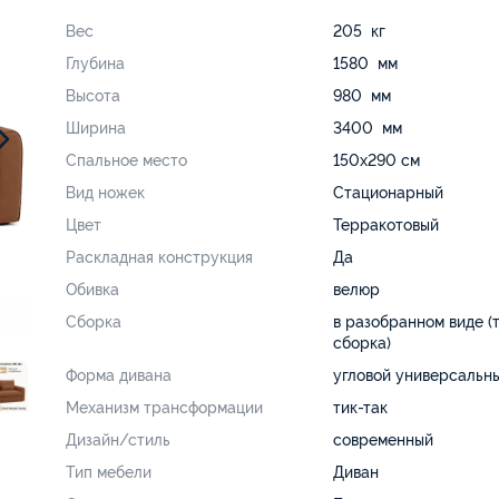
Вес
205 кг
Глубина
1580 мм
Высота
980 мм
Ширина
3400 мм
Спальное место
150х290 см
Вид ножек
Стационарный
Цвет
Терракотовый
Раскладная конструкция
Да
Обивка
велюр
Сборка
в разобранном виде (
сборка)
Форма дивана
угловой универсальн
Механизм трансформации
тик-так
Дизайн/стиль
современный
Тип мебели
Диван