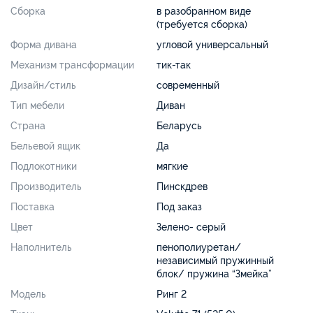
Сборка
в разобранном виде
(требуется сборка)
Форма дивана
угловой универсальный
Механизм трансформации
тик-так
Дизайн/стиль
современный
Тип мебели
Диван
Страна
Беларусь
Бельевой ящик
Да
Подлокотники
мягкие
Производитель
Пинскдрев
Поставка
Под заказ
Цвет
Зелено- серый
Наполнитель
пенополиуретан/
независимый пружинный
блок/ пружина “Змейка”
Модель
Ринг 2