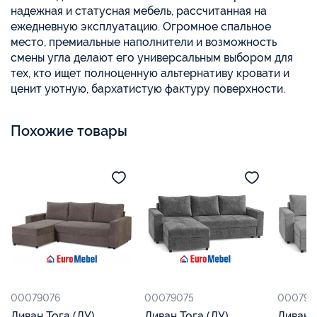
надежная и статусная мебель, рассчитанная на
ежедневную эксплуатацию. Огромное спальное
место, премиальные наполнители и возможность
смены угла делают его универсальным выбором для
тех, кто ищет полноценную альтернативу кровати и
ценит уютную, бархатистую фактуру поверхности.
Похожие товары
00079076
00079075
000790
Диван Тога (ДУ),
Диван Тога (ДУ)
Диван Тог