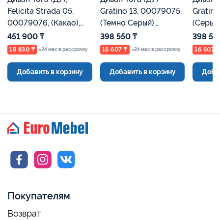
Felicita Strada 05,
Gratino 13, 00079075,
Gratino
00079076, (Какао),
(Темно Серый),
(Серый
Евромебель
Евромебель
451 900 ₸
398 550 ₸
398 55
18 830 ₸
16 607 ₸
16 607 
×24 мес в рассрочку
×24 мес в рассрочку
Добавить в корзину
Добавить в корзину
Доба
Покупателям
Возврат