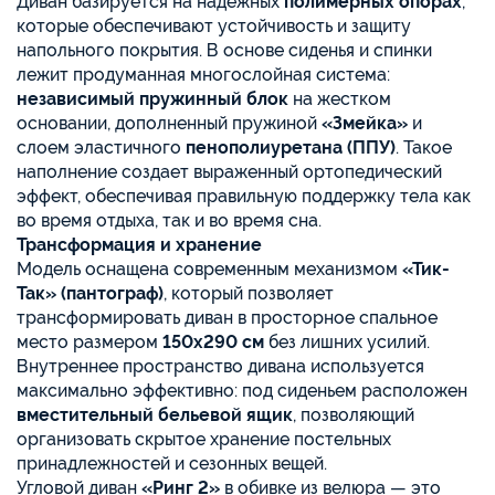
Диван базируется на надежных
полимерных опорах
,
которые обеспечивают устойчивость и защиту
напольного покрытия. В основе сиденья и спинки
лежит продуманная многослойная система:
независимый пружинный блок
на жестком
основании, дополненный пружиной
«Змейка»
и
слоем эластичного
пенополиуретана (ППУ)
. Такое
наполнение создает выраженный ортопедический
эффект, обеспечивая правильную поддержку тела как
во время отдыха, так и во время сна.
Трансформация и хранение
Модель оснащена современным механизмом
«Тик-
Так» (пантограф)
, который позволяет
трансформировать диван в просторное спальное
место размером
150х290 см
без лишних усилий.
Внутреннее пространство дивана используется
максимально эффективно: под сиденьем расположен
вместительный бельевой ящик
, позволяющий
организовать скрытое хранение постельных
принадлежностей и сезонных вещей.
Угловой диван
«Ринг 2»
в обивке из велюра — это