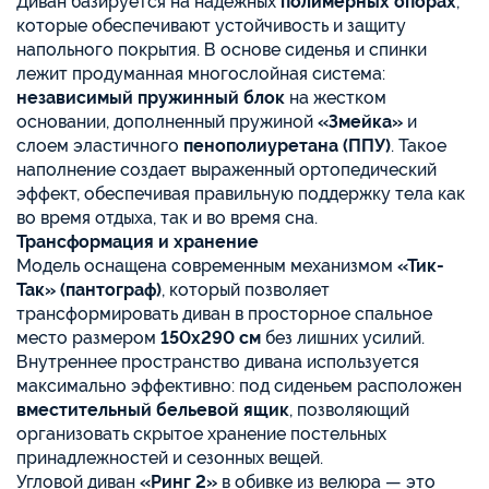
Диван базируется на надежных
полимерных опорах
,
которые обеспечивают устойчивость и защиту
напольного покрытия. В основе сиденья и спинки
лежит продуманная многослойная система:
независимый пружинный блок
на жестком
основании, дополненный пружиной
«Змейка»
и
слоем эластичного
пенополиуретана (ППУ)
. Такое
наполнение создает выраженный ортопедический
эффект, обеспечивая правильную поддержку тела как
во время отдыха, так и во время сна.
Трансформация и хранение
Модель оснащена современным механизмом
«Тик-
Так» (пантограф)
, который позволяет
трансформировать диван в просторное спальное
место размером
150х290 см
без лишних усилий.
Внутреннее пространство дивана используется
максимально эффективно: под сиденьем расположен
вместительный бельевой ящик
, позволяющий
организовать скрытое хранение постельных
принадлежностей и сезонных вещей.
Угловой диван
«Ринг 2»
в обивке из велюра — это