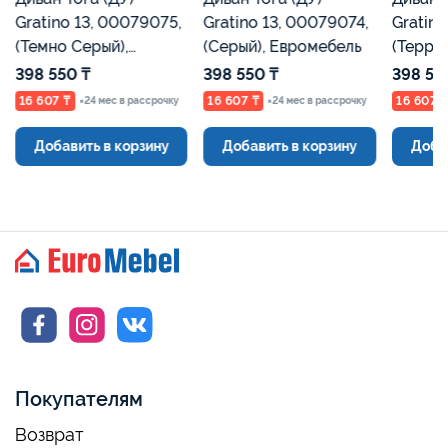
Gratino 13, 00079075,
Gratino 13, 00079074,
Gratino
(Темно Серый),
(Серый), Евромебель
(Терра
Евромебель
Евроме
398 550 ₸
398 550 ₸
398 55
16 607 ₸
16 607 ₸
16 607 
×24 мес в рассрочку
×24 мес в рассрочку
Добавить в корзину
Добавить в корзину
Доба
Покупателям
Возврат