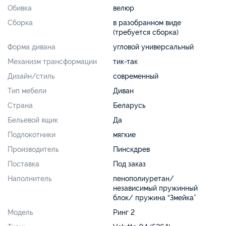
Обивка
велюр
Сборка
в разобранном виде
(требуется сборка)
Форма дивана
угловой универсальный
Механизм трансформации
тик-так
Дизайн/стиль
современный
Тип мебели
Диван
Страна
Беларусь
Бельевой ящик
Да
Подлокотники
мягкие
Производитель
Пинскдрев
Поставка
Под заказ
Наполнитель
пенополиуретан/
независимый пружинный
блок/ пружина “Змейка”
Модель
Ринг 2