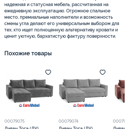
надежная и статусная мебель, рассчитанная на
ежедневную эксплуатацию. Огромное спальное
место, премиальные наполнители и возможность
смены угла делают его универсальным выбором для
тех, кто ищет полноценную альтернативу кровати и
ценит уютную, бархатистую фактуру поверхности.
Похожие товары
00079075
00079074
000790
Диван Тога (ДУ)
Диван Тога (ДУ)
Диван Тог